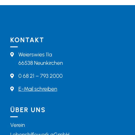
KONTAKT
Weierswies 11a

66538 Neunkirchen
0 68 21 – 793 2000

E-Mail schreiben

ÜBER UNS
Verein
Lebenshilfewerk gGmbH