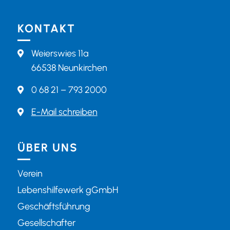
KONTAKT
Weierswies 11a

66538 Neunkirchen
0 68 21 – 793 2000

E-Mail schreiben

ÜBER UNS
Verein
Lebenshilfewerk gGmbH
Geschäftsführung
Gesellschafter