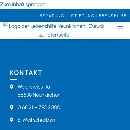
Zum Inhalt springen
BERATUNG
STIFTUNG LEBENSHILFE
KONTAKT
Weierswies 11a

66538 Neunkirchen
0 68 21 – 793 2000

E-Mail schreiben
